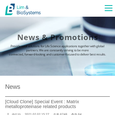
News & Promotions
Provide total solutions for Life Science applications together with global
partners. We are constantly striving to be more
connected, forward-looking and customer-focused to deliver best results.
News
[Cloud Clone] Special Event : Matrix
metalloproteinase related products
관리자
2021.02.02 15:27
조회 6748
추천 64