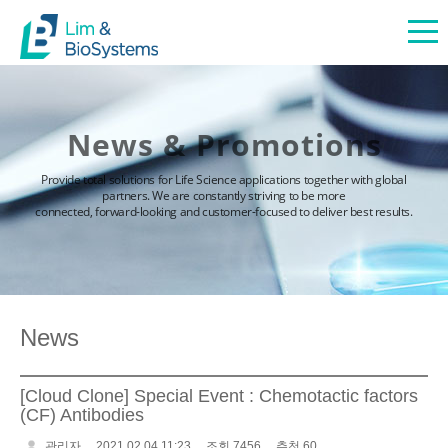
News & Promotions
Provide total solutions for Life Science applications together with global
partners. We are constantly striving to be more
connected, forward-looking and customer-focused to deliver best results.
News
[Cloud Clone] Special Event : Chemotactic factors
(CF) Antibodies
관리자
2021.02.04 11:23
조회 7456
추천 60