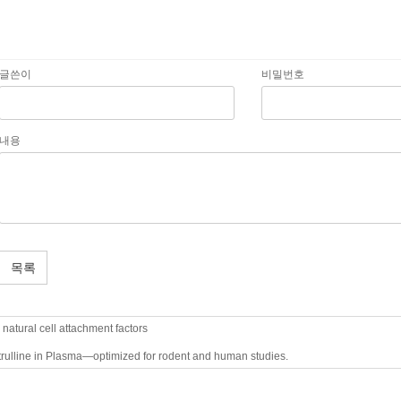
글쓴이
비밀번호
내용
목록
natural cell attachment factors
itrulline in Plasma—optimized for rodent and human studies.