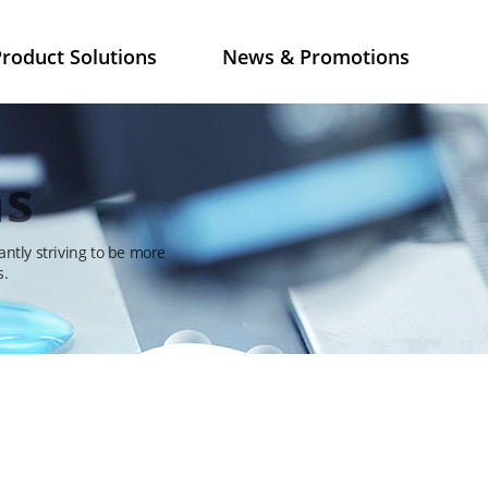
roduct Solutions
News & Promotions
ns
antly striving to be more
s.