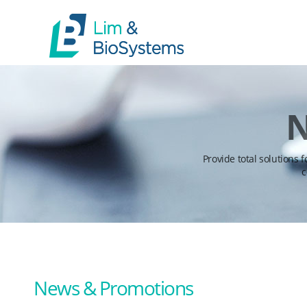
N
Provide total solutions 
c
News & Promotions