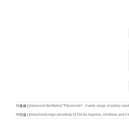
다음글 |
[Advanced BioMatrix] "Fibronectin" - A wide range of widely used 
이전글 |
[ImmuSmol] High-sensitivity ELISA for Arginine, Ornithine and C