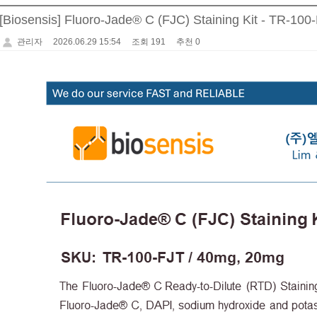
[Biosensis] Fluoro-Jade® C (FJC) Staining Kit - TR-100
관리자
2026.06.29 15:54
조회 191
추천 0